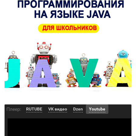
Плеер:
RUTUBE
VK видео
Dzen
Youtube