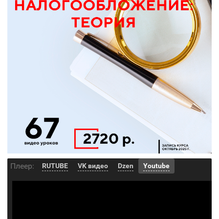
Плеер:
RUTUBE
VK видео
Dzen
Youtube