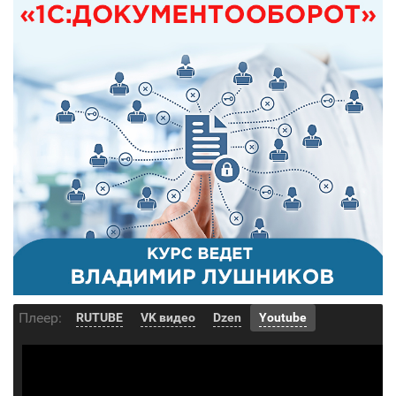
Плеер:
RUTUBE
VK видео
Dzen
Youtube