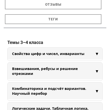
ОТЗЫВЫ
ТЕГИ
Темы 3–4 класса
▾
Свойства цифр и чисел, инварианты
Изучаем свойства цифр и чисел: делимость,
Взвешивания, ребусы и решение
▾
четность, интервалы. Учимся находить
отрезками
закономерности и придумывать аналогии в
помощь к решению задач.
Решаем задачи на взвешивания и
Комбинаторика и подсчёт вариантов.
▾
математические ребусы. Преобразовываем
Научный перебор
условия задач в удобные и понятные схемы:
ребусы, отрезки, весы.
Знакомимся с основами системного перебора,
Логические задачи. Табличная логика,