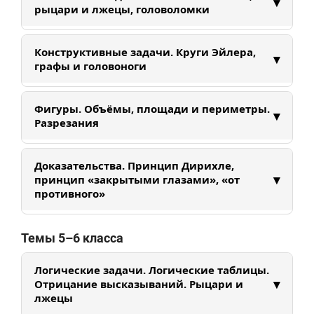
▾
деревом решений и правилами суммы и
рыцари и лжецы, головоломки
произведения. Учимся находить все варианты
без пропусков и повторов.
Учимся строить логические таблицы, решать
Конструктивные задачи. Круги Эйлера,
▾
задачи про рыцарей и лжецов, анализировать
графы и головоноги
условия и находить противоречия.
Разбираем различные конструкции, помогающие
Фигуры. Объёмы, площади и периметры.
▾
решить задачи. Знакомимся с теорией графов и
Разрезания
множеств.
Разберем свойства фигур. Научимся вычислять
Доказательства. Принцип Дирихле,
периметры, площади и объемы различных
▾
принцип «закрытыми глазами», «от
фигур. Рассмотрим клетчатые задачи на
противного»
разрезания. Поработаем с объемными фигурами
и с их развертками. Потренируем
Знакомимся с методами математических
Темы 5–6 класса
пространственное мышление.
доказательств: принцип Дирихле, доказательство
от противного, метод «закрытыми глазами».
Логические задачи. Логические таблицы.
▾
Отрицание высказываний. Рыцари и
лжецы